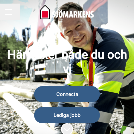
Dela sidan
KARRIÄRMENY
Här växer både du och
vi
Connecta
Lediga jobb
Skrolla för mer innehåll